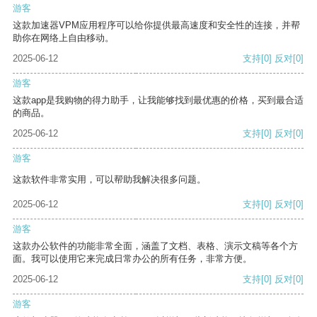
游客
这款加速器VPM应用程序可以给你提供最高速度和安全性的连接，并帮
助你在网络上自由移动。
2025-06-12
支持
[0]
反对
[0]
游客
这款app是我购物的得力助手，让我能够找到最优惠的价格，买到最合适
的商品。
2025-06-12
支持
[0]
反对
[0]
游客
这款软件非常实用，可以帮助我解决很多问题。
2025-06-12
支持
[0]
反对
[0]
游客
这款办公软件的功能非常全面，涵盖了文档、表格、演示文稿等各个方
面。我可以使用它来完成日常办公的所有任务，非常方便。
2025-06-12
支持
[0]
反对
[0]
游客