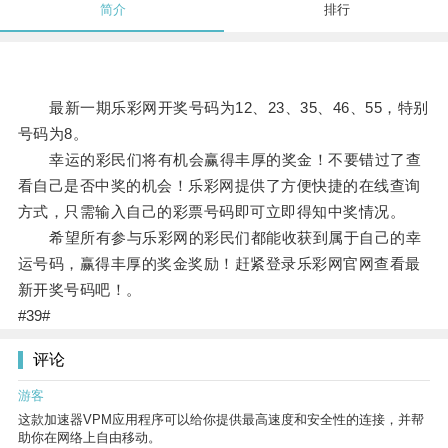
简介
排行
最新一期乐彩网开奖号码为12、23、35、46、55，特别
号码为8。
幸运的彩民们将有机会赢得丰厚的奖金！不要错过了查
看自己是否中奖的机会！乐彩网提供了方便快捷的在线查询
方式，只需输入自己的彩票号码即可立即得知中奖情况。
希望所有参与乐彩网的彩民们都能收获到属于自己的幸
运号码，赢得丰厚的奖金奖励！赶紧登录乐彩网官网查看最
新开奖号码吧！。
#39#
评论
游客
这款加速器VPM应用程序可以给你提供最高速度和安全性的连接，并帮
助你在网络上自由移动。