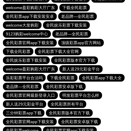
welcome盈彩购彩大厅广东
下载全民彩票
全民彩票app下载安装安卓
老品牌—全民彩票
welcome大发购彩
全民娱乐彩票下载安装
9123购彩welcome中心
老品牌—全民彩票
全民彩票官网app下载安装
顶级彩票app官方网站
下载全民彩票
全民彩票下载大全官网
全民娱乐彩票下载安装
全民彩票版本官方下载
welcome盈彩购彩大厅广东
新人送29元彩金平台
乐彩彩票平台合法吗
下载全民彩票
全民彩票app下载大全
老品牌—全民彩票
全民彩票安卓版下载
全民彩票官网最新登录入口
明发彩票平台怎么样
新人送29元彩金平台
全民彩票所有平台
三分钟彩票app下载
全民彩票版本官方下载
全民彩票官网app下载安装
全民彩票安卓版下载
全民彩票welcome
全民彩票官网app下载安装