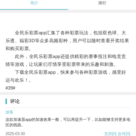
简介
排行
全民乐彩票app汇集了各种彩票玩法，包括双色球、大
乐透、福彩3D等众多高频彩种，用户可以随时查看开奖结果
和购买彩票。
此外，全民乐彩票app还提供精彩的赛事投注和电竞竞
猜等游戏，让玩家们尽情享受彩票带来的乐趣和刺激。
下载全民乐彩票app，快来参与各种彩票游戏，感受好
运与欢乐！。
#39#
评论
游客
这款加速器app的加速效果一般，可以再提升一下，比如能够支持更多地
区的线路。
2025-03-30
支持
[0]
反对
[0]