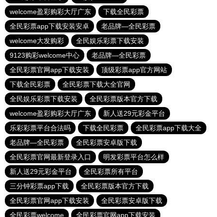
welcome盈彩购彩大厅广东
下载全民彩票
全民彩票app下载安装安卓
老品牌—全民彩票
welcome大发购彩
全民娱乐彩票下载安装
9123购彩welcome中心
老品牌—全民彩票
全民彩票官网app下载安装
顶级彩票app官方网站
下载全民彩票
全民彩票下载大全官网
全民娱乐彩票下载安装
全民彩票版本官方下载
welcome盈彩购彩大厅广东
新人送29元彩金平台
乐彩彩票平台合法吗
下载全民彩票
全民彩票app下载大全
老品牌—全民彩票
全民彩票安卓版下载
全民彩票官网最新登录入口
明发彩票平台怎么样
新人送29元彩金平台
全民彩票所有平台
三分钟彩票app下载
全民彩票版本官方下载
全民彩票官网app下载安装
全民彩票安卓版下载
全民彩票welcome
全民彩票官网app下载安装