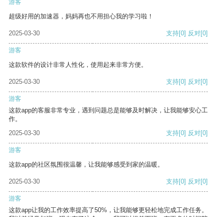
游客
超级好用的加速器，妈妈再也不用担心我的学习啦！
2025-03-30
支持
[0]
反对
[0]
游客
这款软件的设计非常人性化，使用起来非常方便。
2025-03-30
支持
[0]
反对
[0]
游客
这款app的客服非常专业，遇到问题总是能够及时解决，让我能够安心工
作。
2025-03-30
支持
[0]
反对
[0]
游客
这款app的社区氛围很温馨，让我能够感受到家的温暖。
2025-03-30
支持
[0]
反对
[0]
游客
这款app让我的工作效率提高了50%，让我能够更轻松地完成工作任务。