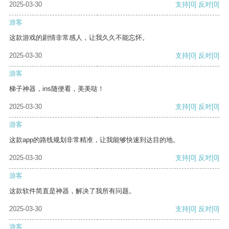
2025-03-30
支持
[0]
反对
[0]
游客
这款游戏的剧情非常感人，让我久久不能忘怀。
2025-03-30
支持
[0]
反对
[0]
游客
梯子神器，ins随便看，美美哒！
2025-03-30
支持
[0]
反对
[0]
游客
这款app的路线规划非常精准，让我能够快速到达目的地。
2025-03-30
支持
[0]
反对
[0]
游客
这款软件简直是神器，解决了我所有问题。
2025-03-30
支持
[0]
反对
[0]
游客