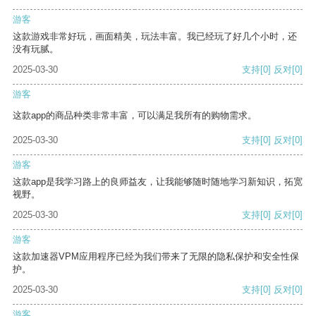
游客
这款游戏非常好玩，画面精美，玩法丰富。我已经玩了好几个小时，还
没有玩腻。
2025-03-30
支持
[0]
反对
[0]
游客
这款app的商品种类非常丰富，可以满足我所有的购物需求。
2025-03-30
支持
[0]
反对
[0]
游客
这款app是我学习路上的良师益友，让我能够随时随地学习新知识，拓宽
视野。
2025-03-30
支持
[0]
反对
[0]
游客
这款加速器VPM应用程序已经为我们带来了无限的隐私保护和安全性保
护。
2025-03-30
支持
[0]
反对
[0]
游客