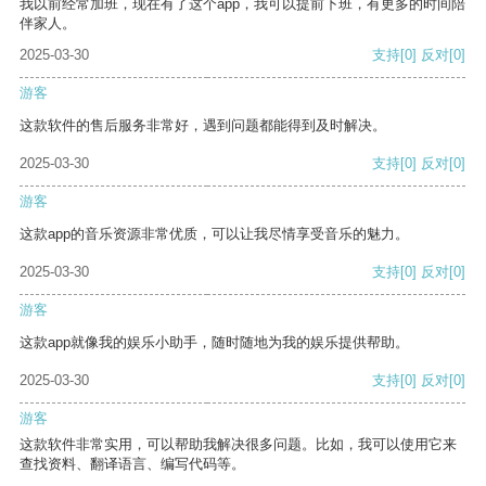
我以前经常加班，现在有了这个app，我可以提前下班，有更多的时间陪
伴家人。
2025-03-30
支持
[0]
反对
[0]
游客
这款软件的售后服务非常好，遇到问题都能得到及时解决。
2025-03-30
支持
[0]
反对
[0]
游客
这款app的音乐资源非常优质，可以让我尽情享受音乐的魅力。
2025-03-30
支持
[0]
反对
[0]
游客
这款app就像我的娱乐小助手，随时随地为我的娱乐提供帮助。
2025-03-30
支持
[0]
反对
[0]
游客
这款软件非常实用，可以帮助我解决很多问题。比如，我可以使用它来
查找资料、翻译语言、编写代码等。