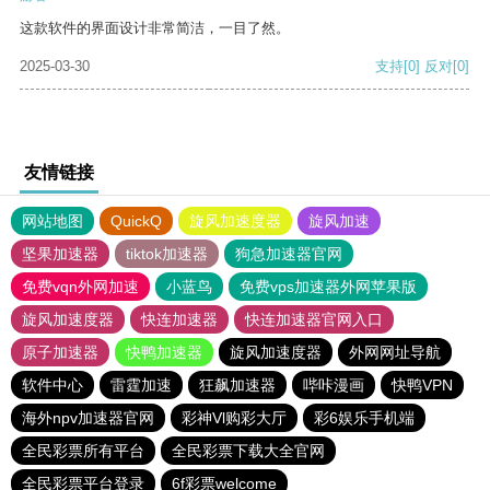
这款软件的界面设计非常简洁，一目了然。
2025-03-30
支持
[0]
反对
[0]
友情链接
网站地图
QuickQ
旋风加速度器
旋风加速
坚果加速器
tiktok加速器
狗急加速器官网
免费vqn外网加速
小蓝鸟
免费vps加速器外网苹果版
旋风加速度器
快连加速器
快连加速器官网入口
原子加速器
快鸭加速器
旋风加速度器
外网网址导航
软件中心
雷霆加速
狂飙加速器
哔咔漫画
快鸭VPN
海外npv加速器官网
彩神Vl购彩大厅
彩6娱乐手机端
全民彩票所有平台
全民彩票下载大全官网
全民彩票平台登录
6f彩票welcome