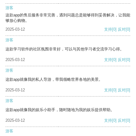
游客
这款app的售后服务非常完善，遇到问题总是能够得到妥善解决，让我能
够放心购物。
2025-03-12
支持
[0]
反对
[0]
游客
这款学习软件的社区氛围非常好，可以与其他学习者交流学习心得。
2025-03-12
支持
[0]
反对
[0]
游客
这款app就像我的私人导游，带我领略世界各地的美景。
2025-03-12
支持
[0]
反对
[0]
游客
这款app就像我的娱乐小助手，随时随地为我的娱乐提供帮助。
2025-03-12
支持
[0]
反对
[0]
游客