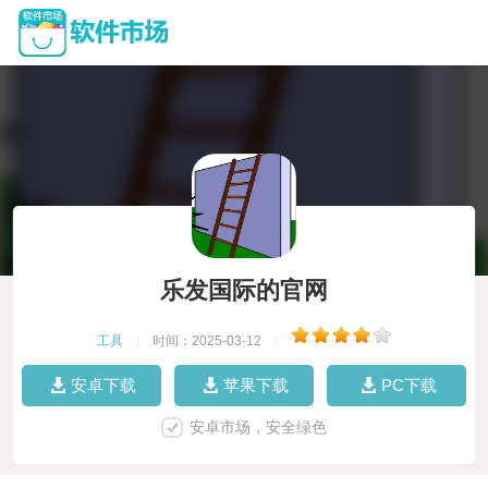
乐发国际的官网
工具
|
时间：2025-03-12
|
安卓下载
苹果下载
PC下载
安卓市场，安全绿色