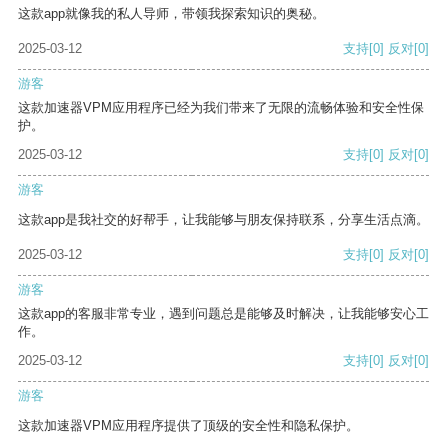
这款app就像我的私人导师，带领我探索知识的奥秘。
2025-03-12
支持
[0]
反对
[0]
游客
这款加速器VPM应用程序已经为我们带来了无限的流畅体验和安全性保
护。
2025-03-12
支持
[0]
反对
[0]
游客
这款app是我社交的好帮手，让我能够与朋友保持联系，分享生活点滴。
2025-03-12
支持
[0]
反对
[0]
游客
这款app的客服非常专业，遇到问题总是能够及时解决，让我能够安心工
作。
2025-03-12
支持
[0]
反对
[0]
游客
这款加速器VPM应用程序提供了顶级的安全性和隐私保护。