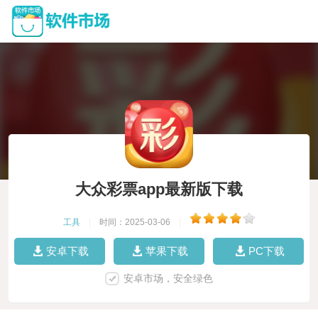
大众彩票app最新版下载
工具
|
时间：2025-03-06
|
安卓下载
苹果下载
PC下载
安卓市场，安全绿色