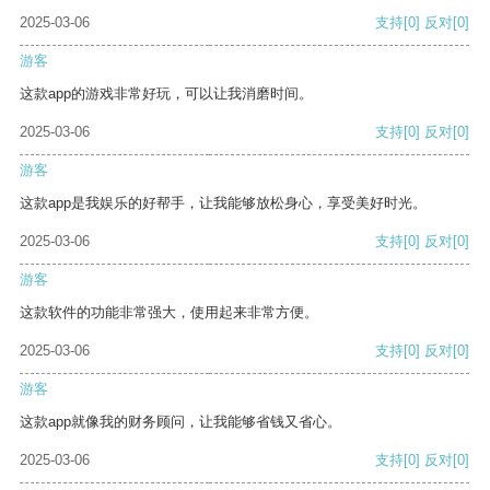
2025-03-06
支持
[0]
反对
[0]
游客
这款app的游戏非常好玩，可以让我消磨时间。
2025-03-06
支持
[0]
反对
[0]
游客
这款app是我娱乐的好帮手，让我能够放松身心，享受美好时光。
2025-03-06
支持
[0]
反对
[0]
游客
这款软件的功能非常强大，使用起来非常方便。
2025-03-06
支持
[0]
反对
[0]
游客
这款app就像我的财务顾问，让我能够省钱又省心。
2025-03-06
支持
[0]
反对
[0]