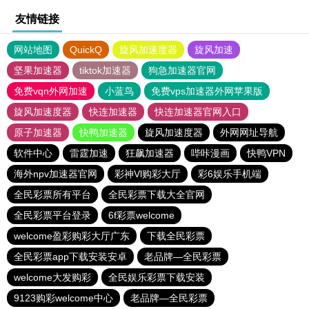
友情链接
网站地图
QuickQ
旋风加速度器
旋风加速
坚果加速器
tiktok加速器
狗急加速器官网
免费vqn外网加速
小蓝鸟
免费vps加速器外网苹果版
旋风加速度器
快连加速器
快连加速器官网入口
原子加速器
快鸭加速器
旋风加速度器
外网网址导航
软件中心
雷霆加速
狂飙加速器
哔咔漫画
快鸭VPN
海外npv加速器官网
彩神Vl购彩大厅
彩6娱乐手机端
全民彩票所有平台
全民彩票下载大全官网
全民彩票平台登录
6f彩票welcome
welcome盈彩购彩大厅广东
下载全民彩票
全民彩票app下载安装安卓
老品牌—全民彩票
welcome大发购彩
全民娱乐彩票下载安装
9123购彩welcome中心
老品牌—全民彩票