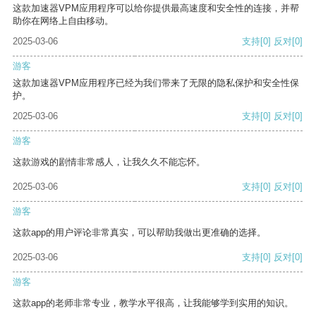
这款加速器VPM应用程序可以给你提供最高速度和安全性的连接，并帮
助你在网络上自由移动。
2025-03-06
支持
[0]
反对
[0]
游客
这款加速器VPM应用程序已经为我们带来了无限的隐私保护和安全性保
护。
2025-03-06
支持
[0]
反对
[0]
游客
这款游戏的剧情非常感人，让我久久不能忘怀。
2025-03-06
支持
[0]
反对
[0]
游客
这款app的用户评论非常真实，可以帮助我做出更准确的选择。
2025-03-06
支持
[0]
反对
[0]
游客
这款app的老师非常专业，教学水平很高，让我能够学到实用的知识。