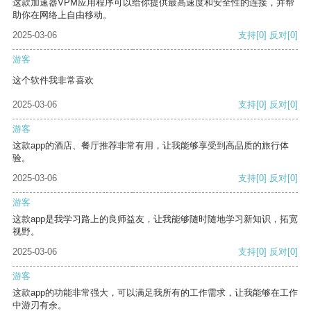
这款加速器VPM应用程序可以给你提供最高速度和安全性的连接，并帮
助你在网络上自由移动。
2025-03-06
支持
[0]
反对
[0]
游客
这个软件我非常喜欢
2025-03-06
支持
[0]
反对
[0]
游客
这款app的酒店、餐厅推荐非常有用，让我能够享受到高品质的旅行体
验。
2025-03-06
支持
[0]
反对
[0]
游客
这款app是我学习路上的良师益友，让我能够随时随地学习新知识，拓宽
视野。
2025-03-06
支持
[0]
反对
[0]
游客
这款app的功能非常强大，可以满足我所有的工作需求，让我能够在工作
中游刃有余。