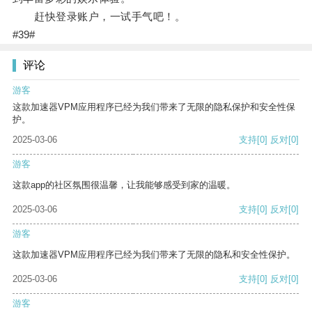
赶快登录账户，一试手气吧！。
#39#
评论
游客
这款加速器VPM应用程序已经为我们带来了无限的隐私保护和安全性保
护。
2025-03-06
支持
[0]
反对
[0]
游客
这款app的社区氛围很温馨，让我能够感受到家的温暖。
2025-03-06
支持
[0]
反对
[0]
游客
这款加速器VPM应用程序已经为我们带来了无限的隐私和安全性保护。
2025-03-06
支持
[0]
反对
[0]
游客