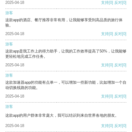
2025-04-18
支持
[0]
反对
[0]
游客
这款app的酒店、餐厅推荐非常有用，让我能够享受到高品质的旅行体
验。
2025-04-18
支持
[0]
反对
[0]
游客
这款app是我工作上的得力助手，让我的工作效率提高了50%，让我能够
更轻松地完成工作任务。
2025-04-18
支持
[0]
反对
[0]
游客
这款加速器app的功能有点单一，可以增加一些新功能，比如增加一个自
动切换线路的功能。
2025-04-18
支持
[0]
反对
[0]
游客
这款app的用户群体非常庞大，我可以结识到来自世界各地的朋友。
2025-04-18
支持
[0]
反对
[0]