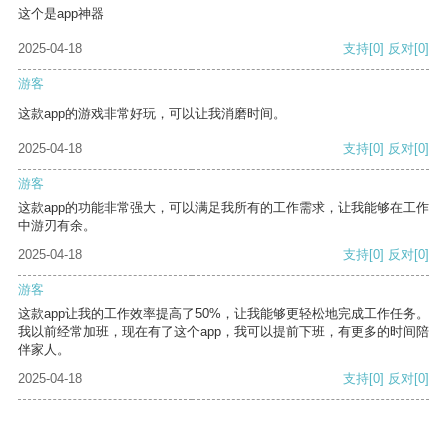
这个是app神器
2025-04-18
支持
[0]
反对
[0]
游客
这款app的游戏非常好玩，可以让我消磨时间。
2025-04-18
支持
[0]
反对
[0]
游客
这款app的功能非常强大，可以满足我所有的工作需求，让我能够在工作
中游刃有余。
2025-04-18
支持
[0]
反对
[0]
游客
这款app让我的工作效率提高了50%，让我能够更轻松地完成工作任务。
我以前经常加班，现在有了这个app，我可以提前下班，有更多的时间陪
伴家人。
2025-04-18
支持
[0]
反对
[0]