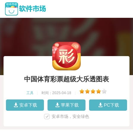
中国体育彩票超级大乐透图表
工具
|
时间：2025-04-18
|
安卓下载
苹果下载
PC下载
安卓市场，安全绿色