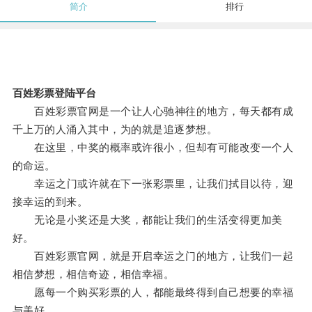
简介
排行
百姓彩票登陆平台
百姓彩票官网是一个让人心驰神往的地方，每天都有成
千上万的人涌入其中，为的就是追逐梦想。
在这里，中奖的概率或许很小，但却有可能改变一个人
的命运。
幸运之门或许就在下一张彩票里，让我们拭目以待，迎
接幸运的到来。
无论是小奖还是大奖，都能让我们的生活变得更加美
好。
百姓彩票官网，就是开启幸运之门的地方，让我们一起
相信梦想，相信奇迹，相信幸福。
愿每一个购买彩票的人，都能最终得到自己想要的幸福
与美好。