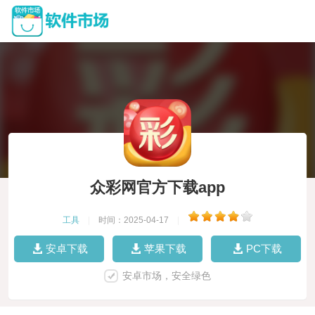
众彩网官方下载app
工具
|
时间：2025-04-17
|
安卓下载
苹果下载
PC下载
安卓市场，安全绿色