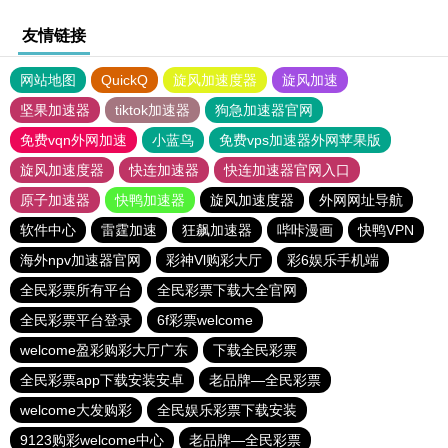
友情链接
网站地图
QuickQ
旋风加速度器
旋风加速
坚果加速器
tiktok加速器
狗急加速器官网
免费vqn外网加速
小蓝鸟
免费vps加速器外网苹果版
旋风加速度器
快连加速器
快连加速器官网入口
原子加速器
快鸭加速器
旋风加速度器
外网网址导航
软件中心
雷霆加速
狂飙加速器
哔咔漫画
快鸭VPN
海外npv加速器官网
彩神Vl购彩大厅
彩6娱乐手机端
全民彩票所有平台
全民彩票下载大全官网
全民彩票平台登录
6f彩票welcome
welcome盈彩购彩大厅广东
下载全民彩票
全民彩票app下载安装安卓
老品牌—全民彩票
welcome大发购彩
全民娱乐彩票下载安装
9123购彩welcome中心
老品牌—全民彩票