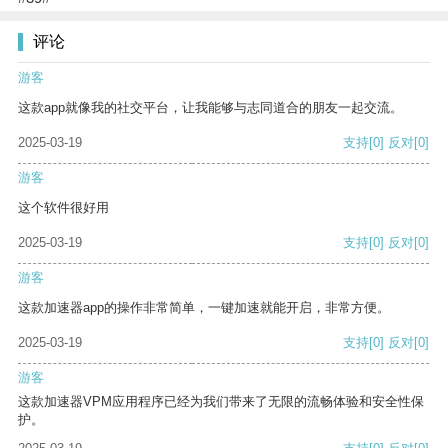
评论
游客
这款app就像我的社交平台，让我能够与志同道合的朋友一起交流。
2025-03-19
支持
[0]
反对
[0]
游客
这个软件很好用
2025-03-19
支持
[0]
反对
[0]
游客
这款加速器app的操作非常简单，一键加速就能开启，非常方便。
2025-03-19
支持
[0]
反对
[0]
游客
这款加速器VPM应用程序已经为我们带来了无限的流畅体验和安全性保
护。