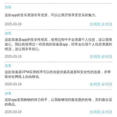
游客
这款app的音乐资源非常优质，可以让我尽情享受音乐的魅力。
2025-03-19
支持
[0]
反对
[0]
游客
这款加速器app的安全性很高，使用过程中不会泄露个人信息，这让我很
放心。我以前使用过一些其他的加速器app，经常会出现个人信息泄露的
情况，这让我非常担心。
2025-03-19
支持
[0]
反对
[0]
游客
这款加速器VPM应用程序可以给你提供最高速度和安全性的连接，并帮
助你在网络上自由移动。
2025-03-19
支持
[0]
反对
[0]
游客
这款app是我购物的得力助手，让我能够找到最优惠的价格，买到最合适
的商品。
2025-03-19
支持
[0]
反对
[0]