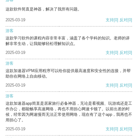
这款软件简直是神器，解决了我所有问题。
2025-03-19
支持
[0]
反对
[0]
游客
这款学习软件的课程内容非常丰富，涵盖了各个学科的知识。老师的讲
解非常生动，让我能够轻松理解知识点。
2025-03-19
支持
[0]
反对
[0]
游客
这款加速器VPM应用程序可以给你提供最高速度和安全性的连接，并帮
助你在网络上自由移动。
2025-03-19
支持
[0]
反对
[0]
游客
这款加速器app简直是居家旅行必备神器，无论是看视频、玩游戏还是工
作办公，都能畅享高速网络，再也不用担心网速卡顿了。以前出差的时
候，经常因为网速慢而无法正常使用网络，现在有了这个app，我再也不
用担心了。
2025-03-19
支持
[0]
反对
[0]