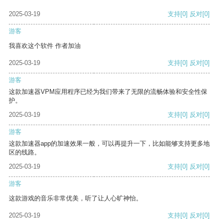
2025-03-19
支持
[0]
反对
[0]
游客
我喜欢这个软件 作者加油
2025-03-19
支持
[0]
反对
[0]
游客
这款加速器VPM应用程序已经为我们带来了无限的流畅体验和安全性保
护。
2025-03-19
支持
[0]
反对
[0]
游客
这款加速器app的加速效果一般，可以再提升一下，比如能够支持更多地
区的线路。
2025-03-19
支持
[0]
反对
[0]
游客
这款游戏的音乐非常优美，听了让人心旷神怡。
2025-03-19
支持
[0]
反对
[0]