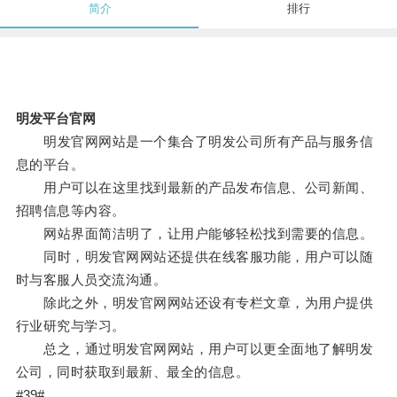
简介
排行
明发平台官网
明发官网网站是一个集合了明发公司所有产品与服务信
息的平台。
用户可以在这里找到最新的产品发布信息、公司新闻、
招聘信息等内容。
网站界面简洁明了，让用户能够轻松找到需要的信息。
同时，明发官网网站还提供在线客服功能，用户可以随
时与客服人员交流沟通。
除此之外，明发官网网站还设有专栏文章，为用户提供
行业研究与学习。
总之，通过明发官网网站，用户可以更全面地了解明发
公司，同时获取到最新、最全的信息。
#39#