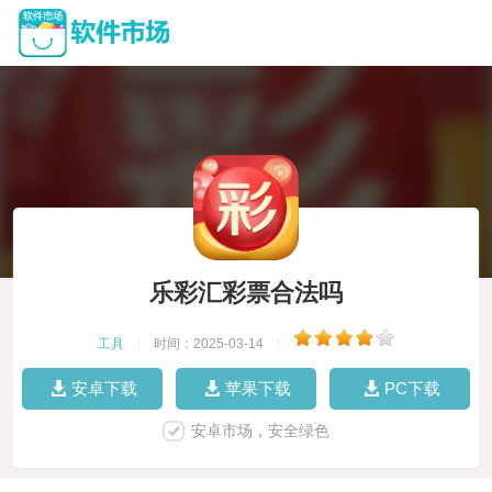
乐彩汇彩票合法吗
工具
|
时间：2025-03-14
|
安卓下载
苹果下载
PC下载
安卓市场，安全绿色