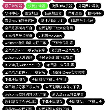
原子加速器
快鸭加速器
旋风加速度器
外网网址导航
软件中心
雷霆加速
狂飙加速器
哔咔漫画
快鸭VPN
海外npv加速器官网
彩神Vl购彩大厅
彩6娱乐手机端
全民彩票所有平台
全民彩票下载大全官网
全民彩票平台登录
6f彩票welcome
welcome盈彩购彩大厅广东
下载全民彩票
全民彩票app下载安装安卓
老品牌—全民彩票
welcome大发购彩
全民娱乐彩票下载安装
9123购彩welcome中心
老品牌—全民彩票
全民彩票官网app下载安装
顶级彩票app官方网站
下载全民彩票
全民彩票下载大全官网
全民娱乐彩票下载安装
全民彩票版本官方下载
welcome盈彩购彩大厅广东
新人送29元彩金平台
乐彩彩票平台合法吗
下载全民彩票
全民彩票app下载大全
老品牌—全民彩票
全民彩票安卓版下载