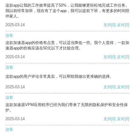
这款app让我的工作效率提高了50%，让我能够更轻松地完成工作任务。
我以前经常加班，现在有了这个app，我可以提前下班，有更多的时间陪
伴家人。
2025-03-14
支持
[0]
反对
[0]
游客
这款加速器app的价格有点贵，可以适当降低一些。我个人觉得，一款加
速器app的价格应该在50元以下才比较合理。
2025-03-14
支持
[0]
反对
[0]
游客
这款app的用户评论非常真实，可以帮助我做出更准确的选择。
2025-03-14
支持
[0]
反对
[0]
游客
这款加速器VPM应用程序已经为我们带来了无限的隐私保护和安全性保
护。
2025-03-14
支持
[0]
反对
[0]
游客