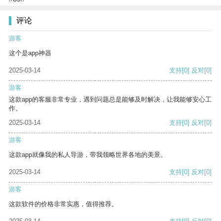
评论
游客
这个是app神器
2025-03-14
支持
[0]
反对
[0]
游客
这款app的客服非常专业，遇到问题总是能够及时解决，让我能够安心工
作。
2025-03-14
支持
[0]
反对
[0]
游客
这款app就像我的私人导游，带我领略世界各地的美景。
2025-03-14
支持
[0]
反对
[0]
游客
这款软件的价格非常实惠，值得推荐。