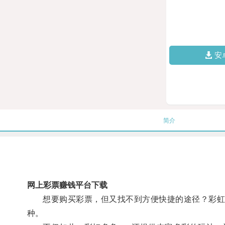
安
简介
网上彩票赚钱平台下载
想要购买彩票，但又找不到方便快捷的途径？彩虹多
种。