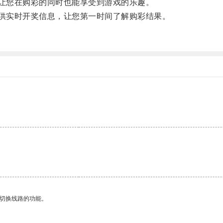
让您在购彩的同时也能享受到游戏的乐趣。
供实时开奖信息，让您第一时间了解购彩结果。
动切换线路的功能。