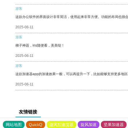
游客
这款办公软件的界面设计非常简洁，使用起来非常方便。功能的布局也很
2025-06-11
游客
梯子神器，ins随便看，美美哒！
2025-06-11
游客
这款加速器app的加速效果一般，可以再提升一下，比如能够支持更多地
2025-06-11
友情链接
网站地图
QuickQ
旋风加速度器
旋风加速
坚果加速器