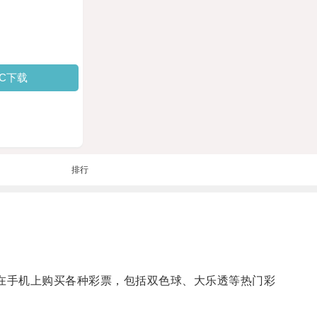
PC下载
排行
在手机上购买各种彩票，包括双色球、大乐透等热门彩