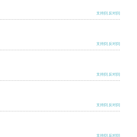
支持
[0]
反对
[0]
支持
[0]
反对
[0]
支持
[0]
反对
[0]
支持
[0]
反对
[0]
支持
[0]
反对
[0]