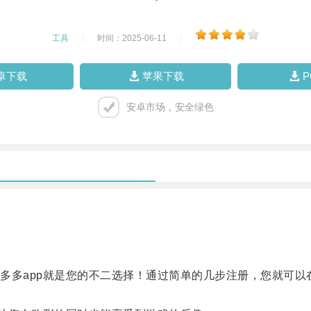
工具
|
时间：2025-06-11
|
卓下载
苹果下载
安卓市场，安全绿色
多app就是您的不二选择！通过简单的几步注册，您就可以