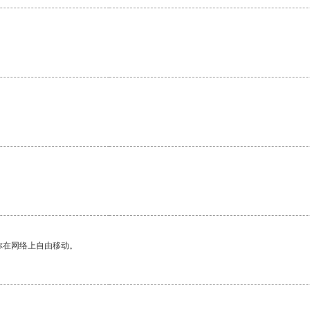
你在网络上自由移动。