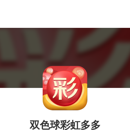
双色球彩虹多多