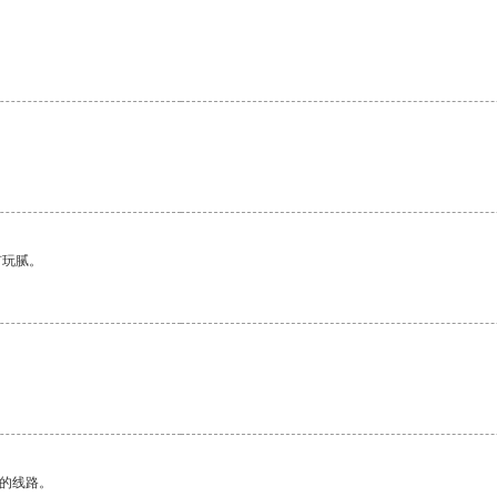
有玩腻。
区的线路。