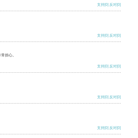
支持
[0]
反对
[0]
支持
[0]
反对
[0]
非常担心。
支持
[0]
反对
[0]
支持
[0]
反对
[0]
支持
[0]
反对
[0]