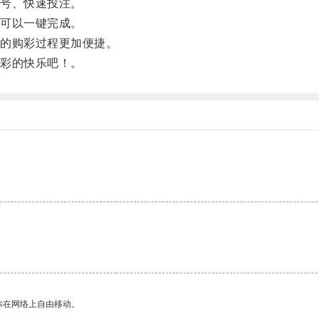
号、快速投注。
可以一键完成。
的购彩过程更加便捷。
彩的快乐吧！。
你在网络上自由移动。