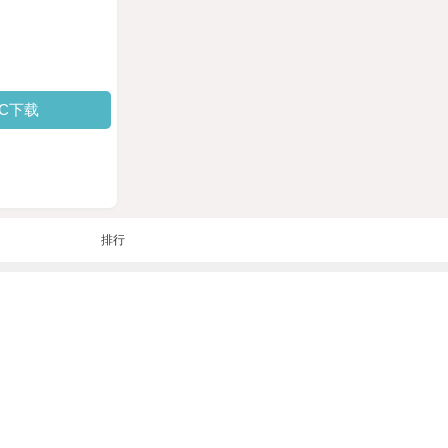
PC下载
排行