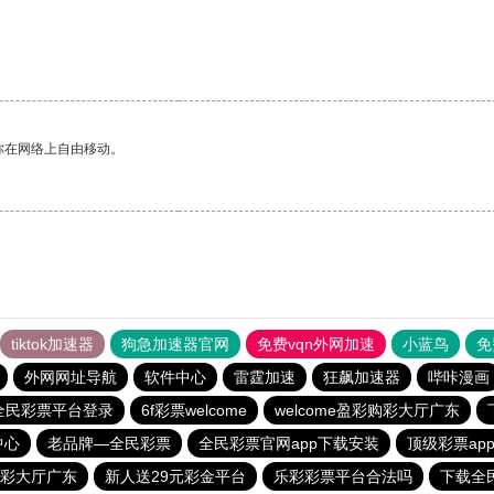
你在网络上自由移动。
tiktok加速器
狗急加速器官网
免费vqn外网加速
小蓝鸟
免
外网网址导航
软件中心
雷霆加速
狂飙加速器
哔咔漫画
全民彩票平台登录
6f彩票welcome
welcome盈彩购彩大厅广东
中心
老品牌—全民彩票
全民彩票官网app下载安装
顶级彩票ap
彩购彩大厅广东
新人送29元彩金平台
乐彩彩票平台合法吗
下载全