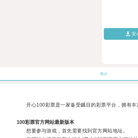
安
简介
开心100彩票是一家备受瞩目的彩票平台，拥有丰
100彩票官方网站最新版本
想要参与游戏，首先需要找到官方网站地址。