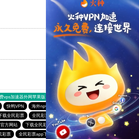
支持
[0]
反对
[0]
支持
[0]
反对
[0]
费vps加速器外网苹果版
旋风加速度器
快连加速器
快鸭VPN
海外npv加速器官网
彩神Vl购彩大厅
下载全民彩票
全民彩票app下载安装安卓
老品牌—全民彩票
p官方网站
下载全民彩票
全民彩票下载大全官网
民彩票
全民彩票app下载大全
老品牌—全民彩票