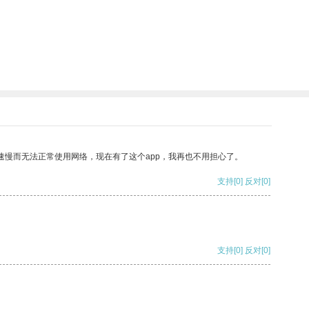
速慢而无法正常使用网络，现在有了这个app，我再也不用担心了。
支持
[0]
反对
[0]
支持
[0]
反对
[0]