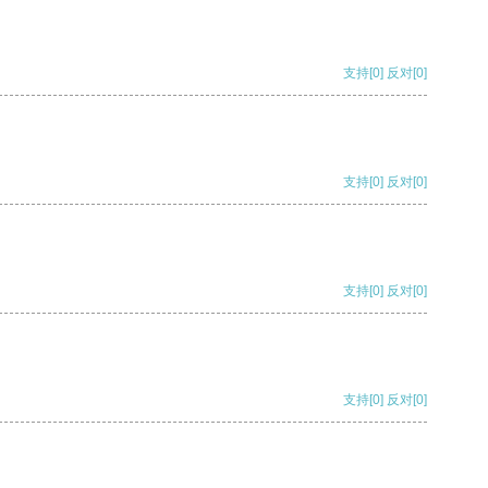
支持
[0]
反对
[0]
支持
[0]
反对
[0]
支持
[0]
反对
[0]
支持
[0]
反对
[0]