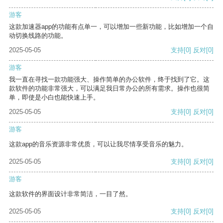
游客
这款加速器app的功能有点单一，可以增加一些新功能，比如增加一个自
动切换线路的功能。
2025-05-05
支持
[0]
反对
[0]
游客
我一直在寻找一款功能强大、操作简单的办公软件，终于找到了它。这
款软件的功能非常强大，可以满足我日常办公的所有需求。操作也很简
单，即使是小白也能快速上手。
2025-05-05
支持
[0]
反对
[0]
游客
这款app的音乐资源非常优质，可以让我尽情享受音乐的魅力。
2025-05-05
支持
[0]
反对
[0]
游客
这款软件的界面设计非常简洁，一目了然。
2025-05-05
支持
[0]
反对
[0]