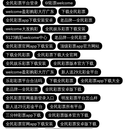
全民彩票平台登录
6f彩票welcome
welcome盈彩购彩大厅广东
下载全民彩票
全民彩票app下载安装安卓
老品牌—全民彩票
welcome大发购彩
全民娱乐彩票下载安装
9123购彩welcome中心
老品牌—全民彩票
全民彩票官网app下载安装
顶级彩票app官方网站
下载全民彩票
全民彩票下载大全官网
全民娱乐彩票下载安装
全民彩票版本官方下载
welcome盈彩购彩大厅广东
新人送29元彩金平台
乐彩彩票平台合法吗
下载全民彩票
全民彩票app下载大全
老品牌—全民彩票
全民彩票安卓版下载
全民彩票官网最新登录入口
明发彩票平台怎么样
新人送29元彩金平台
全民彩票所有平台
三分钟彩票app下载
全民彩票版本官方下载
全民彩票官网app下载安装
全民彩票安卓版下载