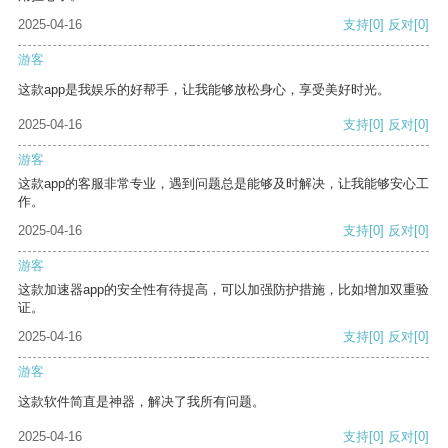
2025-04-16
支持
[0]
反对
[0]
游客
这款app是我娱乐的好帮手，让我能够放松身心，享受美好时光。
2025-04-16
支持
[0]
反对
[0]
游客
这款app的客服非常专业，遇到问题总是能够及时解决，让我能够安心工
作。
2025-04-16
支持
[0]
反对
[0]
游客
这款加速器app的安全性有待提高，可以加强防护措施，比如增加双重验
证。
2025-04-16
支持
[0]
反对
[0]
游客
这款软件简直是神器，解决了我所有问题。
2025-04-16
支持
[0]
反对
[0]