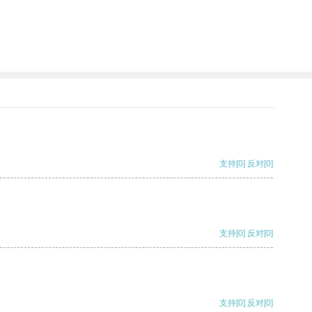
支持
[0]
反对
[0]
支持
[0]
反对
[0]
支持
[0]
反对
[0]