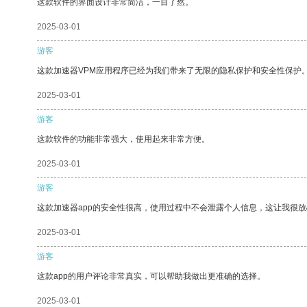
这款软件的界面设计非常简洁，一目了然。
2025-03-01
游客
这款加速器VPM应用程序已经为我们带来了无限的隐私保护和安全性保护
2025-03-01
游客
这款软件的功能非常强大，使用起来非常方便。
2025-03-01
游客
这款加速器app的安全性很高，使用过程中不会泄露个人信息，这让我很
2025-03-01
游客
这款app的用户评论非常真实，可以帮助我做出更准确的选择。
2025-03-01