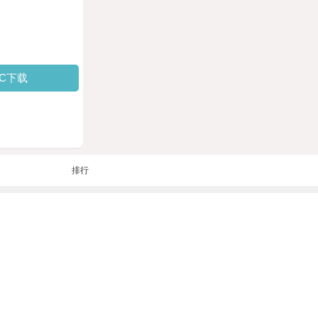
PC下载
排行