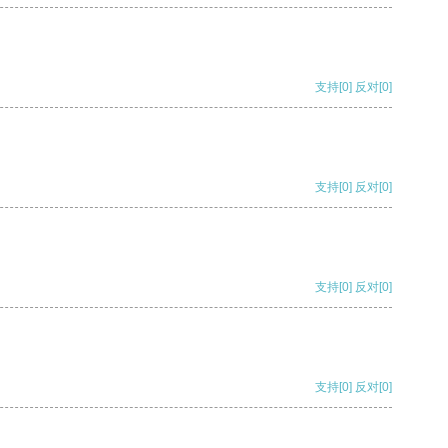
支持
[0]
反对
[0]
支持
[0]
反对
[0]
支持
[0]
反对
[0]
支持
[0]
反对
[0]