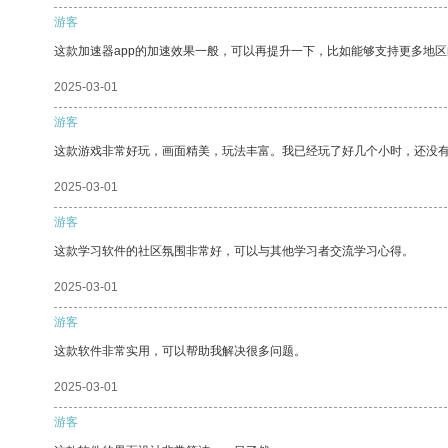
游客
这款加速器app的加速效果一般，可以再提升一下，比如能够支持更多地
2025-03-01
游客
这款游戏非常好玩，画面精美，玩法丰富。我已经玩了好几个小时，还没
2025-03-01
游客
这款学习软件的社区氛围非常好，可以与其他学习者交流学习心得。
2025-03-01
游客
这款软件非常实用，可以帮助我解决很多问题。
2025-03-01
游客