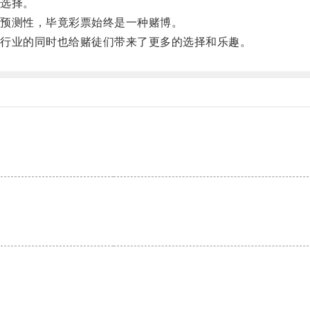
选择。
预测性，毕竟彩票始终是一种赌博。
行业的同时也给赌徒们带来了更多的选择和乐趣。