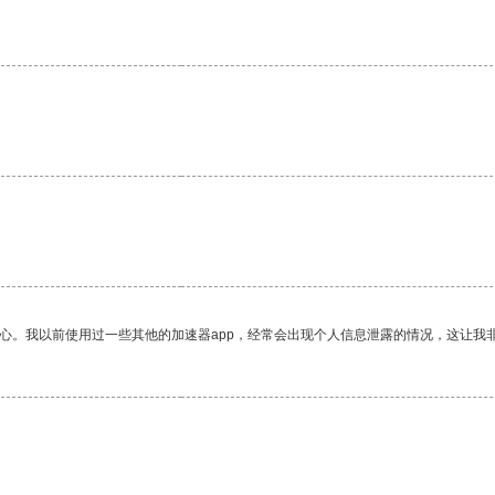
。
放心。我以前使用过一些其他的加速器app，经常会出现个人信息泄露的情况，这让我