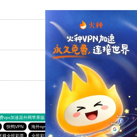
支持
[0]
反对
[0]
支持
[0]
反对
[0]
支持
[0]
反对
[0]
费vps加速器外网苹果版
旋风加速度器
快连加速器
快鸭VPN
海外npv加速器官网
彩神Vl购彩大厅
下载全民彩票
全民彩票app下载安装安卓
老品牌—全民彩票