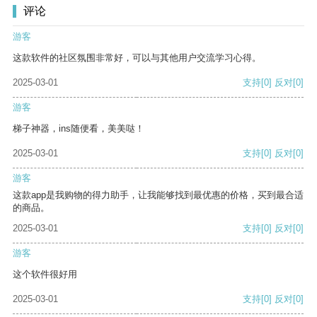
评论
游客
这款软件的社区氛围非常好，可以与其他用户交流学习心得。
2025-03-01
支持
[0]
反对
[0]
游客
梯子神器，ins随便看，美美哒！
2025-03-01
支持
[0]
反对
[0]
游客
这款app是我购物的得力助手，让我能够找到最优惠的价格，买到最合适
的商品。
2025-03-01
支持
[0]
反对
[0]
游客
这个软件很好用
2025-03-01
支持
[0]
反对
[0]