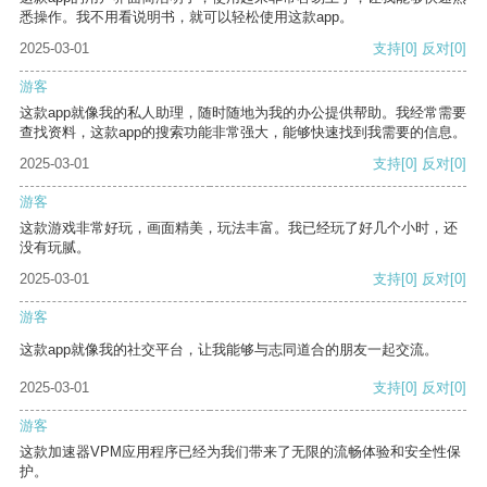
悉操作。我不用看说明书，就可以轻松使用这款app。
2025-03-01
支持
[0]
反对
[0]
游客
这款app就像我的私人助理，随时随地为我的办公提供帮助。我经常需要
查找资料，这款app的搜索功能非常强大，能够快速找到我需要的信息。
2025-03-01
支持
[0]
反对
[0]
游客
这款游戏非常好玩，画面精美，玩法丰富。我已经玩了好几个小时，还
没有玩腻。
2025-03-01
支持
[0]
反对
[0]
游客
这款app就像我的社交平台，让我能够与志同道合的朋友一起交流。
2025-03-01
支持
[0]
反对
[0]
游客
这款加速器VPM应用程序已经为我们带来了无限的流畅体验和安全性保
护。