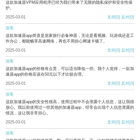
这款加速器VPM应用程序已经为我们带来了无限的隐私保护和安全性保
护。
2025-03-01
支持
[0]
反对
[0]
游客
这款加速器app简直是居家旅行必备神器，无论是看视频、玩游戏还是工
作办公，都能畅享高速网络，再也不用担心网速卡顿了。
2025-03-01
支持
[0]
反对
[0]
游客
这款加速器app的价格有点贵，可以适当降低一些。我个人觉得，一款加
速器app的价格应该在50元以下才比较合理。
2025-03-01
支持
[0]
反对
[0]
游客
这款加速器app的安全性很高，使用过程中不会泄露个人信息，这让我很
放心。我以前使用过一些其他的加速器app，经常会出现个人信息泄露的
情况，这让我非常担心。
2025-03-01
支持
[0]
反对
[0]
游客