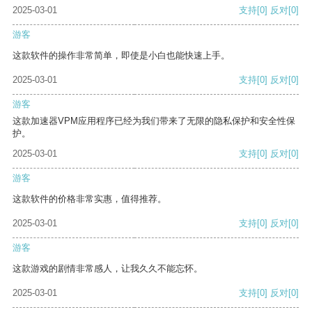
2025-03-01
支持
[0]
反对
[0]
游客
这款软件的操作非常简单，即使是小白也能快速上手。
2025-03-01
支持
[0]
反对
[0]
游客
这款加速器VPM应用程序已经为我们带来了无限的隐私保护和安全性保
护。
2025-03-01
支持
[0]
反对
[0]
游客
这款软件的价格非常实惠，值得推荐。
2025-03-01
支持
[0]
反对
[0]
游客
这款游戏的剧情非常感人，让我久久不能忘怀。
2025-03-01
支持
[0]
反对
[0]