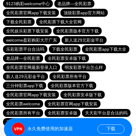
9123购彩welcome中心
老品牌—全民彩票
全民彩票官网app下载安装
顶级彩票app官方网站
下载全民彩票
全民彩票下载大全官网
全民娱乐彩票下载安装
全民彩票版本官方下载
welcome盈彩购彩大厅广东
新人送29元彩金平台
乐彩彩票平台合法吗
下载全民彩票
全民彩票app下载大全
老品牌—全民彩票
全民彩票安卓版下载
全民彩票官网最新登录入口
明发彩票平台怎么样
新人送29元彩金平台
全民彩票所有平台
三分钟彩票app下载
全民彩票版本官方下载
全民彩票官网app下载安装
全民彩票安卓版下载
全民彩票welcome
全民彩票官网app下载安装
全民彩票所有平台
全民彩票安卓版
天天彩平台是合法的吗
三分钟彩票app下载
welcome盈彩购彩大厅广东
永久免费使用的加速器
下载