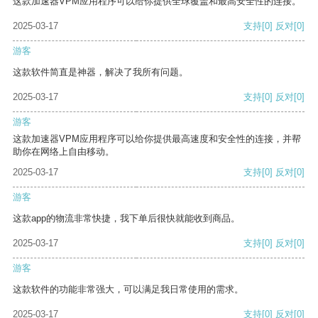
这款加速器VPM应用程序可以给你提供全球覆盖和最高安全性的连接。
2025-03-17
支持
[0]
反对
[0]
游客
这款软件简直是神器，解决了我所有问题。
2025-03-17
支持
[0]
反对
[0]
游客
这款加速器VPM应用程序可以给你提供最高速度和安全性的连接，并帮
助你在网络上自由移动。
2025-03-17
支持
[0]
反对
[0]
游客
这款app的物流非常快捷，我下单后很快就能收到商品。
2025-03-17
支持
[0]
反对
[0]
游客
这款软件的功能非常强大，可以满足我日常使用的需求。
2025-03-17
支持
[0]
反对
[0]