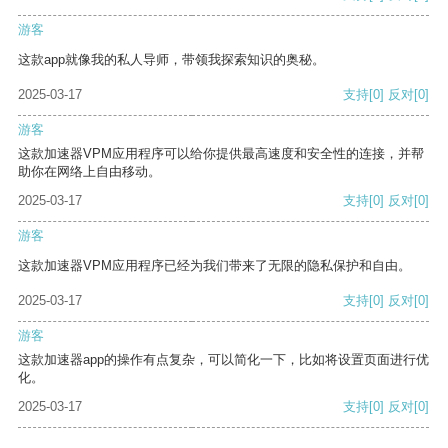
游客
这款app就像我的私人导师，带领我探索知识的奥秘。
2025-03-17
支持
[0]
反对
[0]
游客
这款加速器VPM应用程序可以给你提供最高速度和安全性的连接，并帮
助你在网络上自由移动。
2025-03-17
支持
[0]
反对
[0]
游客
这款加速器VPM应用程序已经为我们带来了无限的隐私保护和自由。
2025-03-17
支持
[0]
反对
[0]
游客
这款加速器app的操作有点复杂，可以简化一下，比如将设置页面进行优
化。
2025-03-17
支持
[0]
反对
[0]