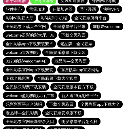
原子加速器
快鸭加速器
旋风加速度器
外网网址导航
软件中心
雷霆加速
狂飙加速器
哔咔漫画
快鸭VPN
彩神Vl购彩大厅
彩6娱乐手机端
全民彩票所有平台
全民彩票下载大全官网
全民彩票平台登录
6f彩票welcome
welcome盈彩购彩大厅广东
下载全民彩票
全民彩票app下载安装安卓
老品牌—全民彩票
welcome大发购彩
全民娱乐彩票下载安装
9123购彩welcome中心
老品牌—全民彩票
全民彩票官网app下载安装
顶级彩票app官方网站
下载全民彩票
全民彩票下载大全官网
全民娱乐彩票下载安装
全民彩票版本官方下载
welcome盈彩购彩大厅广东
新人送29元彩金平台
乐彩彩票平台合法吗
下载全民彩票
全民彩票app下载大全
老品牌—全民彩票
全民彩票安卓版下载
全民彩票官网最新登录入口
明发彩票平台怎么样