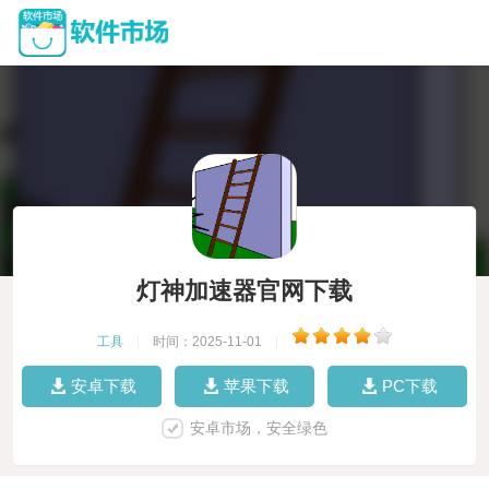
灯神加速器官网下载
工具
|
时间：2025-11-01
|
安卓下载
苹果下载
PC下载
安卓市场，安全绿色