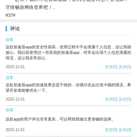
尽情畅游网络世界吧！。
#37#
评论
游客
这款加速器app的安全性很高，使用过程中不会泄露个人信息，这让我很
放心。我以前使用过一些其他的加速器app，经常会出现个人信息泄露的
情况，这让我非常担心。
2025-11-01
支持
[0]
反对
[0]
游客
这款加速器app的加速效果还是不错的，但偶尔也会出现卡顿的情况，希
望开发者能够优化一下。
2025-11-01
支持
[0]
反对
[0]
游客
这款app的用户评论非常真实，可以帮助我做出更准确的选择。
2025-11-01
支持
[0]
反对
[0]