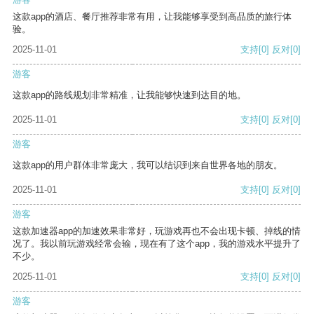
这款app的酒店、餐厅推荐非常有用，让我能够享受到高品质的旅行体
验。
2025-11-01
支持
[0]
反对
[0]
游客
这款app的路线规划非常精准，让我能够快速到达目的地。
2025-11-01
支持
[0]
反对
[0]
游客
这款app的用户群体非常庞大，我可以结识到来自世界各地的朋友。
2025-11-01
支持
[0]
反对
[0]
游客
这款加速器app的加速效果非常好，玩游戏再也不会出现卡顿、掉线的情
况了。我以前玩游戏经常会输，现在有了这个app，我的游戏水平提升了
不少。
2025-11-01
支持
[0]
反对
[0]
游客