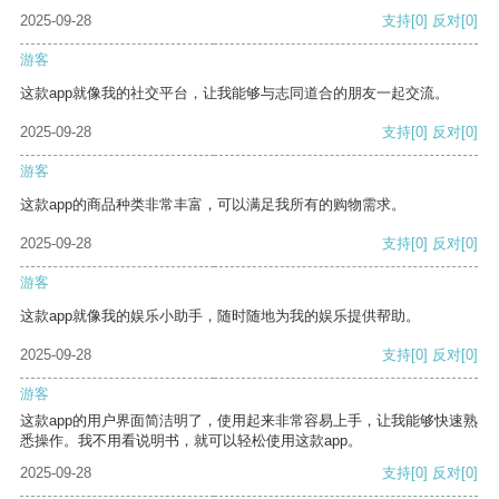
2025-09-28
支持
[0]
反对
[0]
游客
这款app就像我的社交平台，让我能够与志同道合的朋友一起交流。
2025-09-28
支持
[0]
反对
[0]
游客
这款app的商品种类非常丰富，可以满足我所有的购物需求。
2025-09-28
支持
[0]
反对
[0]
游客
这款app就像我的娱乐小助手，随时随地为我的娱乐提供帮助。
2025-09-28
支持
[0]
反对
[0]
游客
这款app的用户界面简洁明了，使用起来非常容易上手，让我能够快速熟
悉操作。我不用看说明书，就可以轻松使用这款app。
2025-09-28
支持
[0]
反对
[0]