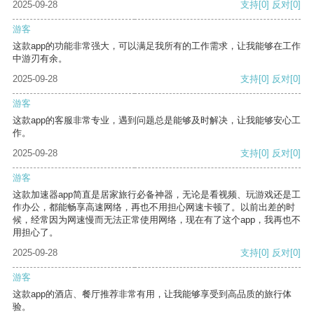
2025-09-28
支持
[0]
反对
[0]
游客
这款app的功能非常强大，可以满足我所有的工作需求，让我能够在工作
中游刃有余。
2025-09-28
支持
[0]
反对
[0]
游客
这款app的客服非常专业，遇到问题总是能够及时解决，让我能够安心工
作。
2025-09-28
支持
[0]
反对
[0]
游客
这款加速器app简直是居家旅行必备神器，无论是看视频、玩游戏还是工
作办公，都能畅享高速网络，再也不用担心网速卡顿了。以前出差的时
候，经常因为网速慢而无法正常使用网络，现在有了这个app，我再也不
用担心了。
2025-09-28
支持
[0]
反对
[0]
游客
这款app的酒店、餐厅推荐非常有用，让我能够享受到高品质的旅行体
验。