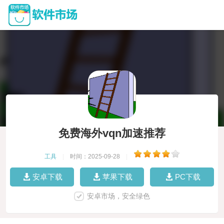
免费海外vqn加速推荐
工具
|
时间：2025-09-28
|
安卓下载
苹果下载
PC下载
安卓市场，安全绿色