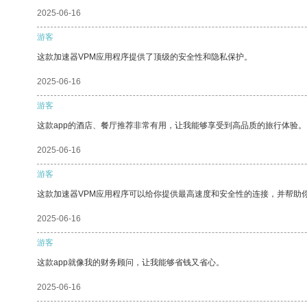
2025-06-16
游客
这款加速器VPM应用程序提供了顶级的安全性和隐私保护。
2025-06-16
游客
这款app的酒店、餐厅推荐非常有用，让我能够享受到高品质的旅行体验。
2025-06-16
游客
这款加速器VPM应用程序可以给你提供最高速度和安全性的连接，并帮助
2025-06-16
游客
这款app就像我的财务顾问，让我能够省钱又省心。
2025-06-16