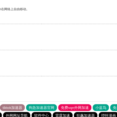
你在网络上自由移动。
tiktok加速器
狗急加速器官网
免费vqn外网加速
小蓝鸟
免
外网网址导航
软件中心
雷霆加速
狂飙加速器
哔咔漫画