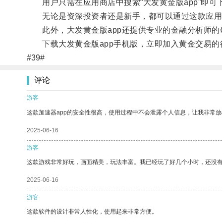
用户只需在应用商店中搜索“大发黄金版app”即可
无论是资深投资者还是新手，都可以通过这款应用
此外，大发黄金版app还提供专业的金融分析师的
下载大发黄金版app手机版，立即加入黄金交易的
#39#
评论
游客
这款加速器app的安全性很高，使用过程中不会泄露个人信息，让我非常放
2025-06-16
游客
这款游戏非常好玩，画面精美，玩法丰富。我已经玩了好几个小时，还没
2025-06-16
游客
这款软件的设计非常人性化，使用起来非常方便。