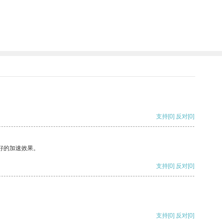
支持
[0]
反对
[0]
好的加速效果。
支持
[0]
反对
[0]
支持
[0]
反对
[0]