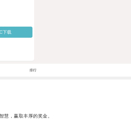
PC下载
排行
智慧，赢取丰厚的奖金。