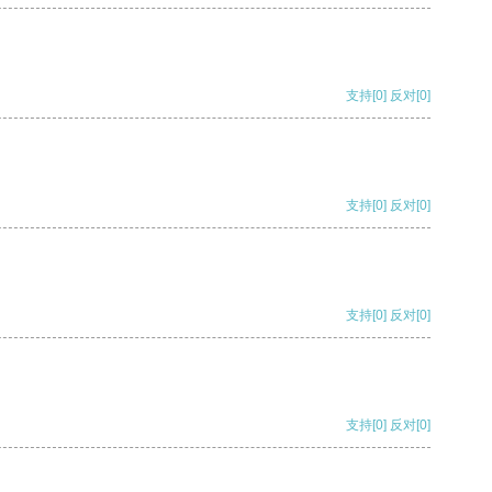
支持
[0]
反对
[0]
支持
[0]
反对
[0]
支持
[0]
反对
[0]
支持
[0]
反对
[0]