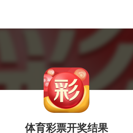
体育彩票开奖结果