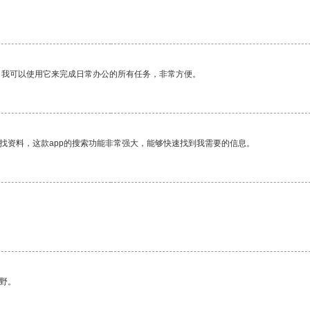
。
。我可以使用它来完成日常办公的所有任务，非常方便。
找资料，这款app的搜索功能非常强大，能够快速找到我需要的信息。
野。