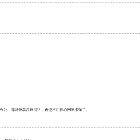
作办公，都能畅享高速网络，再也不用担心网速卡顿了。