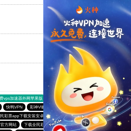
支持
[0]
反对
[0]
支持
[0]
反对
[0]
费vps加速器外网苹果版
旋风加速度器
快连加速器
快鸭VPN
彩神Vl购彩大厅
彩6娱乐手机端
民彩票app下载安装安卓
老品牌—全民彩票
p官方网站
下载全民彩票
全民彩票下载大全官网