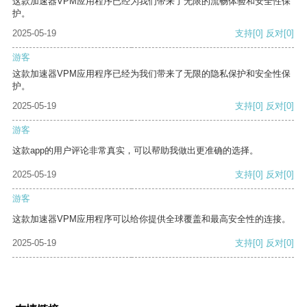
这款加速器VPM应用程序已经为我们带来了无限的流畅体验和安全性保
护。
2025-05-19
支持
[0]
反对
[0]
游客
这款加速器VPM应用程序已经为我们带来了无限的隐私保护和安全性保
护。
2025-05-19
支持
[0]
反对
[0]
游客
这款app的用户评论非常真实，可以帮助我做出更准确的选择。
2025-05-19
支持
[0]
反对
[0]
游客
这款加速器VPM应用程序可以给你提供全球覆盖和最高安全性的连接。
2025-05-19
支持
[0]
反对
[0]