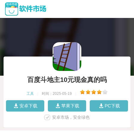
百度斗地主10元现金真的吗
工具
|
时间：2025-05-19
|
安卓下载
苹果下载
PC下载
安卓市场，安全绿色