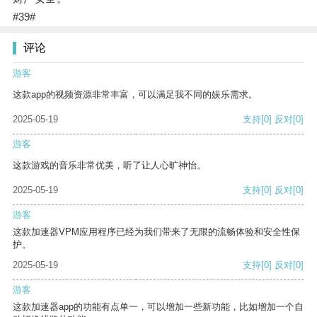
#39#
评论
游客
这款app的视频资源非常丰富，可以满足我不同的娱乐需求。
2025-05-19
支持
[0]
反对
[0]
游客
这款游戏的音乐非常优美，听了让人心旷神怡。
2025-05-19
支持
[0]
反对
[0]
游客
这款加速器VPM应用程序已经为我们带来了无限的流畅体验和安全性保
护。
2025-05-19
支持
[0]
反对
[0]
游客
这款加速器app的功能有点单一，可以增加一些新功能，比如增加一个自