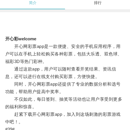
简介
排行
开心彩welcome
开心网彩票app是一款便捷、安全的手机应用程序，用
户可以在手机上轻松购买各种彩票，包括大乐透、双色球、
福彩3D等热门彩种。
通过这款app，用户可以随时查看开奖结果、资讯信
息，还可以进行在线支付购买彩票，方便快捷。
同时，开心网彩票app还提供了专业的数据分析和选号
功能，帮助用户提高中奖率。
不仅如此，每日签到、抽奖等活动也让用户享受到更多
的福利和惊喜。
赶紧下载开心网彩票app，加入到这场刺激的彩票游戏
中吧！。
#39#