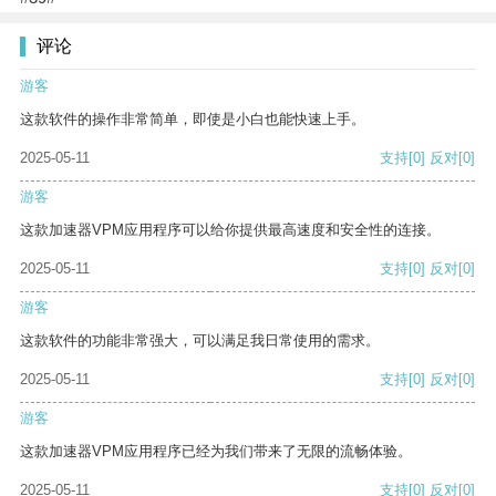
评论
游客
这款软件的操作非常简单，即使是小白也能快速上手。
2025-05-11
支持
[0]
反对
[0]
游客
这款加速器VPM应用程序可以给你提供最高速度和安全性的连接。
2025-05-11
支持
[0]
反对
[0]
游客
这款软件的功能非常强大，可以满足我日常使用的需求。
2025-05-11
支持
[0]
反对
[0]
游客
这款加速器VPM应用程序已经为我们带来了无限的流畅体验。
2025-05-11
支持
[0]
反对
[0]