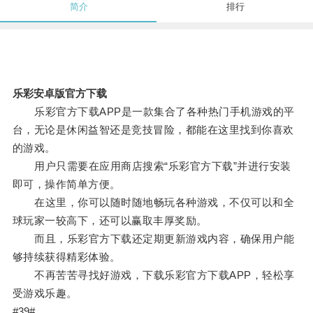
简介
排行
乐彩安卓版官方下载
乐彩官方下载APP是一款集合了各种热门手机游戏的平
台，无论是休闲益智还是竞技冒险，都能在这里找到你喜欢
的游戏。
用户只需要在应用商店搜索“乐彩官方下载”并进行安装
即可，操作简单方便。
在这里，你可以随时随地畅玩各种游戏，不仅可以和全
球玩家一较高下，还可以赢取丰厚奖励。
而且，乐彩官方下载还定期更新游戏内容，确保用户能
够持续获得精彩体验。
不再苦苦寻找好游戏，下载乐彩官方下载APP，轻松享
受游戏乐趣。
#39#