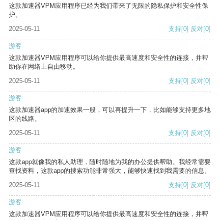
这款加速器VPM应用程序已经为我们带来了无限的隐私保护和安全性保
护。
2025-05-11
支持
[0]
反对
[0]
游客
这款加速器VPM应用程序可以给你提供最高速度和安全性的连接，并帮
助你在网络上自由移动。
2025-05-11
支持
[0]
反对
[0]
游客
这款加速器app的加速效果一般，可以再提升一下，比如能够支持更多地
区的线路。
2025-05-11
支持
[0]
反对
[0]
游客
这款app就像我的私人助理，随时随地为我的办公提供帮助。我经常需要
查找资料，这款app的搜索功能非常强大，能够快速找到我需要的信息。
2025-05-11
支持
[0]
反对
[0]
游客
这款加速器VPM应用程序可以给你提供最高速度和安全性的连接，并帮