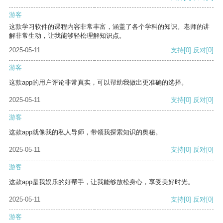
游客
这款学习软件的课程内容非常丰富，涵盖了各个学科的知识。老师的讲
解非常生动，让我能够轻松理解知识点。
2025-05-11
支持
[0]
反对
[0]
游客
这款app的用户评论非常真实，可以帮助我做出更准确的选择。
2025-05-11
支持
[0]
反对
[0]
游客
这款app就像我的私人导师，带领我探索知识的奥秘。
2025-05-11
支持
[0]
反对
[0]
游客
这款app是我娱乐的好帮手，让我能够放松身心，享受美好时光。
2025-05-11
支持
[0]
反对
[0]
游客