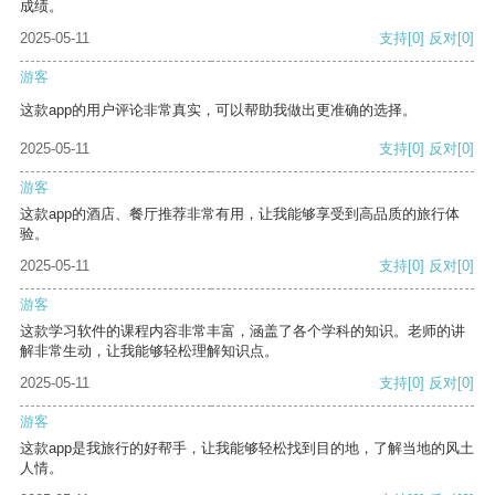
成绩。
2025-05-11
支持
[0]
反对
[0]
游客
这款app的用户评论非常真实，可以帮助我做出更准确的选择。
2025-05-11
支持
[0]
反对
[0]
游客
这款app的酒店、餐厅推荐非常有用，让我能够享受到高品质的旅行体
验。
2025-05-11
支持
[0]
反对
[0]
游客
这款学习软件的课程内容非常丰富，涵盖了各个学科的知识。老师的讲
解非常生动，让我能够轻松理解知识点。
2025-05-11
支持
[0]
反对
[0]
游客
这款app是我旅行的好帮手，让我能够轻松找到目的地，了解当地的风土
人情。