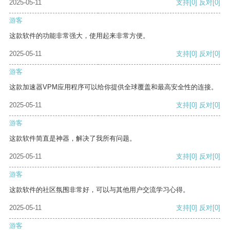
2025-05-11
支持
[0]
反对
[0]
游客
这款软件的功能非常强大，使用起来非常方便。
2025-05-11
支持
[0]
反对
[0]
游客
这款加速器VPM应用程序可以给你提供全球覆盖和最高安全性的连接。
2025-05-11
支持
[0]
反对
[0]
游客
这款软件简直是神器，解决了我所有问题。
2025-05-11
支持
[0]
反对
[0]
游客
这款软件的社区氛围非常好，可以与其他用户交流学习心得。
2025-05-11
支持
[0]
反对
[0]
游客