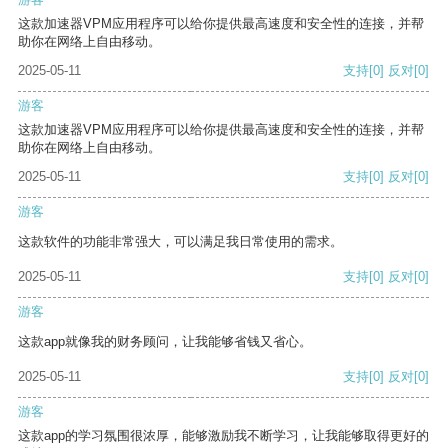
这款加速器VPM应用程序可以给你提供最高速度和安全性的连接，并帮
助你在网络上自由移动。
2025-05-11
支持
[0]
反对
[0]
游客
这款加速器VPM应用程序可以给你提供最高速度和安全性的连接，并帮
助你在网络上自由移动。
2025-05-11
支持
[0]
反对
[0]
游客
这款软件的功能非常强大，可以满足我日常使用的需求。
2025-05-11
支持
[0]
反对
[0]
游客
这款app就像我的财务顾问，让我能够省钱又省心。
2025-05-11
支持
[0]
反对
[0]
游客
这款app的学习氛围很浓厚，能够激励我不断学习，让我能够取得更好的