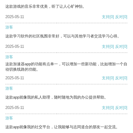
这款游戏的音乐非常优美，听了让人心旷神怡。
2025-05-11
支持
[0]
反对
[0]
游客
这款学习软件的社区氛围非常好，可以与其他学习者交流学习心得。
2025-05-11
支持
[0]
反对
[0]
游客
这款加速器app的功能有点单一，可以增加一些新功能，比如增加一个自
动切换线路的功能。
2025-05-11
支持
[0]
反对
[0]
游客
这款app就像我的私人助理，随时随地为我的办公提供帮助。
2025-05-11
支持
[0]
反对
[0]
游客
这款app就像我的社交平台，让我能够与志同道合的朋友一起交流。