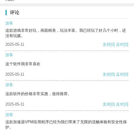
评论
游客
这款游戏非常好玩，画面精美，玩法丰富。我已经玩了好几个小时，还
没有玩腻。
2025-05-11
支持
[0]
反对
[0]
游客
这个软件我非常喜欢
2025-05-11
支持
[0]
反对
[0]
游客
这款软件的价格非常实惠，值得推荐。
2025-05-11
支持
[0]
反对
[0]
游客
这款加速器VPM应用程序已经为我们带来了无限的流畅体验和安全性保
护。