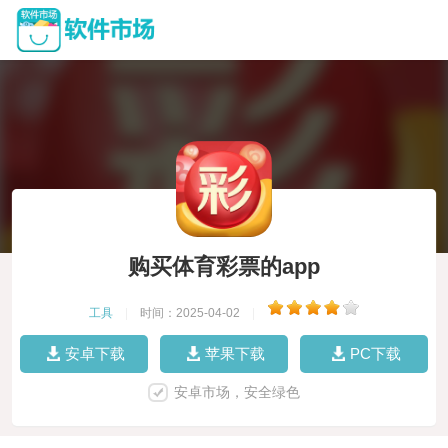
购买体育彩票的app
工具
|
时间：2025-04-02
|
安卓下载
苹果下载
PC下载
安卓市场，安全绿色