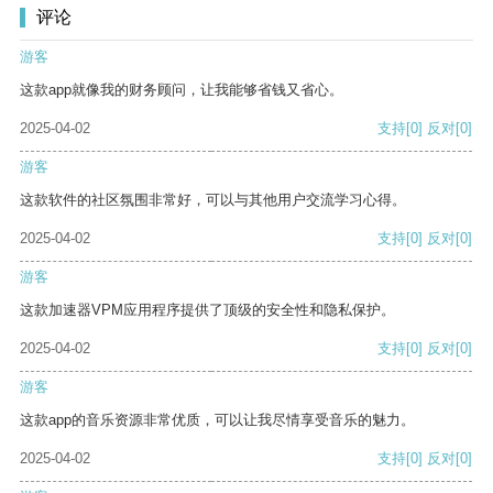
评论
游客
这款app就像我的财务顾问，让我能够省钱又省心。
2025-04-02
支持
[0]
反对
[0]
游客
这款软件的社区氛围非常好，可以与其他用户交流学习心得。
2025-04-02
支持
[0]
反对
[0]
游客
这款加速器VPM应用程序提供了顶级的安全性和隐私保护。
2025-04-02
支持
[0]
反对
[0]
游客
这款app的音乐资源非常优质，可以让我尽情享受音乐的魅力。
2025-04-02
支持
[0]
反对
[0]