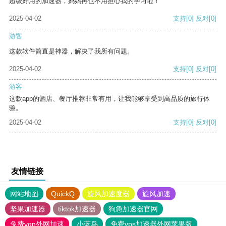
超级好用的加速器，妈妈再也不用担心我的学习啦！
2025-04-02
支持
[0]
反对
[0]
游客
这款软件简直是神器，解决了我所有问题。
2025-04-02
支持
[0]
反对
[0]
游客
这款app的酒店、餐厅推荐非常有用，让我能够享受到高品质的旅行体
验。
2025-04-02
支持
[0]
反对
[0]
友情链接
网站地图
QuickQ
旋风加速度器
旋风加速
坚果加速器
tiktok加速器
狗急加速器官网
免费vqn外网加速
小蓝鸟
免费vps加速器外网苹果版