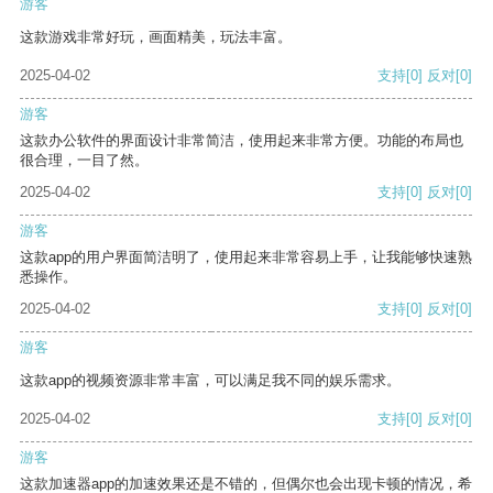
游客
这款游戏非常好玩，画面精美，玩法丰富。
2025-04-02
支持
[0]
反对
[0]
游客
这款办公软件的界面设计非常简洁，使用起来非常方便。功能的布局也
很合理，一目了然。
2025-04-02
支持
[0]
反对
[0]
游客
这款app的用户界面简洁明了，使用起来非常容易上手，让我能够快速熟
悉操作。
2025-04-02
支持
[0]
反对
[0]
游客
这款app的视频资源非常丰富，可以满足我不同的娱乐需求。
2025-04-02
支持
[0]
反对
[0]
游客
这款加速器app的加速效果还是不错的，但偶尔也会出现卡顿的情况，希