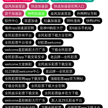
旋风加速度器
快连加速器
快连加速器官网入口
原子加速器
快鸭加速器
旋风加速度器
外网网址导航
软件中心
雷霆加速
狂飙加速器
哔咔漫画
快鸭VPN
海外npv加速器官网
彩神Vl购彩大厅
彩6娱乐手机端
全民彩票所有平台
全民彩票下载大全官网
全民彩票平台登录
6f彩票welcome
welcome盈彩购彩大厅广东
下载全民彩票
全民彩票app下载安装安卓
老品牌—全民彩票
welcome大发购彩
全民娱乐彩票下载安装
9123购彩welcome中心
老品牌—全民彩票
全民彩票官网app下载安装
顶级彩票app官方网站
下载全民彩票
全民彩票下载大全官网
全民娱乐彩票下载安装
全民彩票版本官方下载
welcome盈彩购彩大厅广东
新人送29元彩金平台
乐彩彩票平台合法吗
下载全民彩票
全民彩票app下载大全