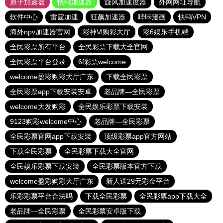
原子加速器
快鸭加速器
旋风加速度器
外网网址导航
软件中心
雷霆加速
狂飙加速器
哔咔漫画
快鸭VPN
海外npv加速器官网
彩神Vl购彩大厅
彩6娱乐手机端
全民彩票所有平台
全民彩票下载大全官网
全民彩票平台登录
6f彩票welcome
welcome盈彩购彩大厅广东
下载全民彩票
全民彩票app下载安装安卓
老品牌—全民彩票
welcome大发购彩
全民娱乐彩票下载安装
9123购彩welcome中心
老品牌—全民彩票
全民彩票官网app下载安装
顶级彩票app官方网站
下载全民彩票
全民彩票下载大全官网
全民娱乐彩票下载安装
全民彩票版本官方下载
welcome盈彩购彩大厅广东
新人送29元彩金平台
乐彩彩票平台合法吗
下载全民彩票
全民彩票app下载大全
老品牌—全民彩票
全民彩票安卓版下载