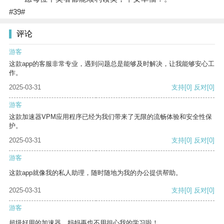
#39#
评论
游客
这款app的客服非常专业，遇到问题总是能够及时解决，让我能够安心工
作。
2025-03-31
支持
[0]
反对
[0]
游客
这款加速器VPM应用程序已经为我们带来了无限的流畅体验和安全性保
护。
2025-03-31
支持
[0]
反对
[0]
游客
这款app就像我的私人助理，随时随地为我的办公提供帮助。
2025-03-31
支持
[0]
反对
[0]
游客
超级好用的加速器，妈妈再也不用担心我的学习啦！