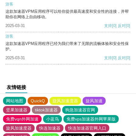
游客
这款加速器VPM应用程序可以给你提供最高速度和安全性的连接，并帮
助你在网络上自由移动。
2025-03-31
支持
[0]
反对
[0]
游客
这款加速器VPM应用程序已经为我们带来了无限的流畅体验和安全性保
护。
2025-03-31
支持
[0]
反对
[0]
友情链接
网站地图
QuickQ
旋风加速度器
旋风加速
坚果加速器
tiktok加速器
狗急加速器官网
免费vqn外网加速
小蓝鸟
免费vps加速器外网苹果版
旋风加速度器
快连加速器
快连加速器官网入口