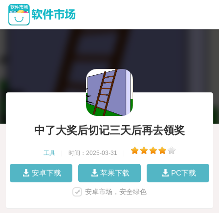
中了大奖后切记三天后再去领奖
工具
|
时间：2025-03-31
|
安卓下载
苹果下载
PC下载
安卓市场，安全绿色