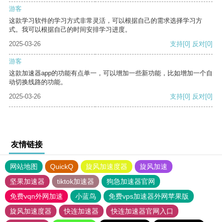
游客
这款学习软件的学习方式非常灵活，可以根据自己的需求选择学习方
式。我可以根据自己的时间安排学习进度。
2025-03-26
支持
[0]
反对
[0]
游客
这款加速器app的功能有点单一，可以增加一些新功能，比如增加一个自
动切换线路的功能。
2025-03-26
支持
[0]
反对
[0]
友情链接
网站地图
QuickQ
旋风加速度器
旋风加速
坚果加速器
tiktok加速器
狗急加速器官网
免费vqn外网加速
小蓝鸟
免费vps加速器外网苹果版
旋风加速度器
快连加速器
快连加速器官网入口