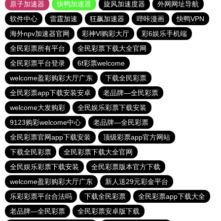
原子加速器
快鸭加速器
旋风加速度器
外网网址导航
软件中心
雷霆加速
狂飙加速器
哔咔漫画
快鸭VPN
海外npv加速器官网
彩神Vl购彩大厅
彩6娱乐手机端
全民彩票所有平台
全民彩票下载大全官网
全民彩票平台登录
6f彩票welcome
welcome盈彩购彩大厅广东
下载全民彩票
全民彩票app下载安装安卓
老品牌—全民彩票
welcome大发购彩
全民娱乐彩票下载安装
9123购彩welcome中心
老品牌—全民彩票
全民彩票官网app下载安装
顶级彩票app官方网站
下载全民彩票
全民彩票下载大全官网
全民娱乐彩票下载安装
全民彩票版本官方下载
welcome盈彩购彩大厅广东
新人送29元彩金平台
乐彩彩票平台合法吗
下载全民彩票
全民彩票app下载大全
老品牌—全民彩票
全民彩票安卓版下载