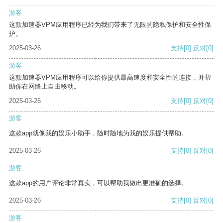
游客
这款加速器VPM应用程序已经为我们带来了无限的隐私保护和安全性保
护。
2025-03-26
支持
[0]
反对
[0]
游客
这款加速器VPM应用程序可以给你提供最高速度和安全性的连接，并帮
助你在网络上自由移动。
2025-03-26
支持
[0]
反对
[0]
游客
这款app就像我的娱乐小助手，随时随地为我的娱乐提供帮助。
2025-03-26
支持
[0]
反对
[0]
游客
这款app的用户评论非常真实，可以帮助我做出更准确的选择。
2025-03-26
支持
[0]
反对
[0]
游客