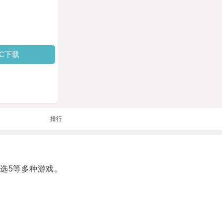
PC下载
排行
选5等多种游戏。