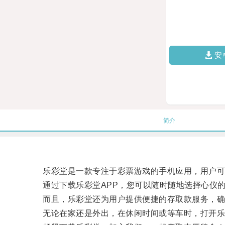
安
简介
乐彩堂是一款专注于彩票游戏的手机应用，用户可以
通过下载乐彩堂APP，您可以随时随地选择心仪的
而且，乐彩堂还为用户提供便捷的存取款服务，确
无论在家还是外出，在休闲时间或等车时，打开乐