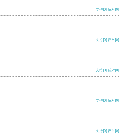
支持
[0]
反对
[0]
支持
[0]
反对
[0]
支持
[0]
反对
[0]
支持
[0]
反对
[0]
支持
[0]
反对
[0]