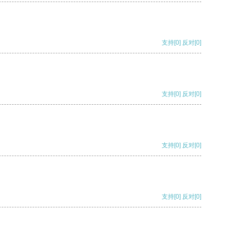
支持
[0]
反对
[0]
支持
[0]
反对
[0]
支持
[0]
反对
[0]
支持
[0]
反对
[0]