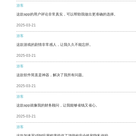
游客
这款app的用户评论非常真实，可以帮助我做出更准确的选择。
2025-03-21
游客
这款游戏的剧情非常感人，让我久久不能忘怀。
2025-03-21
游客
这款软件简直是神器，解决了我所有问题。
2025-03-21
游客
这款app就像我的财务顾问，让我能够省钱又省心。
2025-03-21
游客
这款加速器VPM应用程序提供了顶级的安全性和隐私保护。