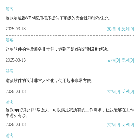
游客
这款加速器VPM应用程序提供了顶级的安全性和隐私保护。
2025-03-13
支持
[0]
反对
[0]
游客
这款软件的售后服务非常好，遇到问题都能得到及时解决。
2025-03-13
支持
[0]
反对
[0]
游客
这款软件的设计非常人性化，使用起来非常方便。
2025-03-13
支持
[0]
反对
[0]
游客
这款app的功能非常强大，可以满足我所有的工作需求，让我能够在工作
中游刃有余。
2025-03-13
支持
[0]
反对
[0]
游客