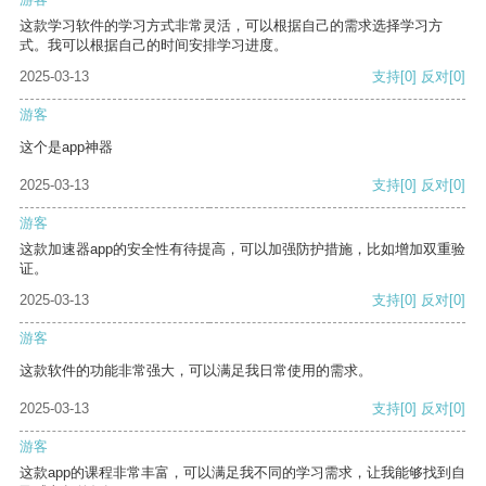
这款学习软件的学习方式非常灵活，可以根据自己的需求选择学习方
式。我可以根据自己的时间安排学习进度。
2025-03-13
支持
[0]
反对
[0]
游客
这个是app神器
2025-03-13
支持
[0]
反对
[0]
游客
这款加速器app的安全性有待提高，可以加强防护措施，比如增加双重验
证。
2025-03-13
支持
[0]
反对
[0]
游客
这款软件的功能非常强大，可以满足我日常使用的需求。
2025-03-13
支持
[0]
反对
[0]
游客
这款app的课程非常丰富，可以满足我不同的学习需求，让我能够找到自