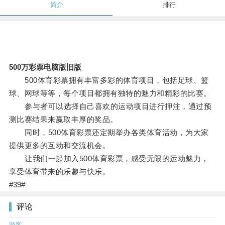
简介
排行
500万彩票电脑版旧版
500体育彩票拥有丰富多彩的体育项目，包括足球、篮
球、网球等等，每个项目都拥有独特的魅力和精彩的比赛。
参与者可以选择自己喜欢的运动项目进行押注，通过预
测比赛结果来赢取丰厚的奖品。
同时，500体育彩票还定期举办各类体育活动，为大家
提供更多的互动和交流机会。
让我们一起加入500体育彩票，感受无限的运动魅力，
享受体育带来的乐趣与快乐。
#39#
评论
游客