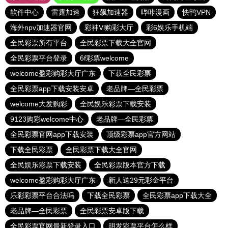
软件中心
雷霆加速
狂飙加速器
哔咔漫画
快鸭VPN
海外npv加速器官网
彩神Vl购彩大厅
彩6娱乐手机端
全民彩票所有平台
全民彩票下载大全官网
全民彩票平台登录
6f彩票welcome
welcome盈彩购彩大厅广东
下载全民彩票
全民彩票app下载安装安卓
老品牌—全民彩票
welcome大发购彩
全民娱乐彩票下载安装
9123购彩welcome中心
老品牌—全民彩票
全民彩票官网app下载安装
顶级彩票app官方网站
下载全民彩票
全民彩票下载大全官网
全民娱乐彩票下载安装
全民彩票版本官方下载
welcome盈彩购彩大厅广东
新人送29元彩金平台
乐彩彩票平台合法吗
下载全民彩票
全民彩票app下载大全
老品牌—全民彩票
全民彩票安卓版下载
全民彩票官网最新登录入口
明发彩票平台怎么样