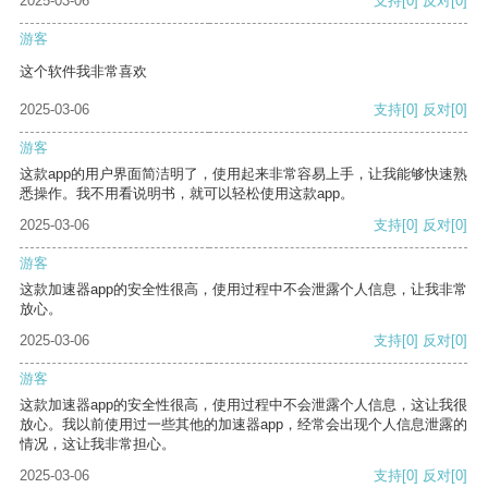
2025-03-06
支持
[0]
反对
[0]
游客
这个软件我非常喜欢
2025-03-06
支持
[0]
反对
[0]
游客
这款app的用户界面简洁明了，使用起来非常容易上手，让我能够快速熟
悉操作。我不用看说明书，就可以轻松使用这款app。
2025-03-06
支持
[0]
反对
[0]
游客
这款加速器app的安全性很高，使用过程中不会泄露个人信息，让我非常
放心。
2025-03-06
支持
[0]
反对
[0]
游客
这款加速器app的安全性很高，使用过程中不会泄露个人信息，这让我很
放心。我以前使用过一些其他的加速器app，经常会出现个人信息泄露的
情况，这让我非常担心。
2025-03-06
支持
[0]
反对
[0]